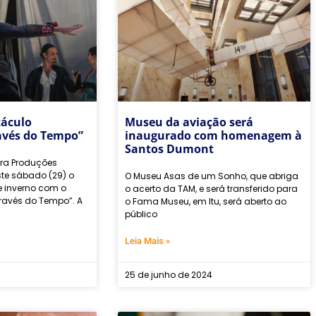
táculo
Museu da aviação será
avés do Tempo”
inaugurado com homenagem à
Santos Dumont
ara Produções
este sábado (29) o
O Museu Asas de um Sonho, que abriga
e inverno com o
o acerto da TAM, e será transferido para
avés do Tempo”. A
o Fama Museu, em Itu, será aberto ao
público
Leia Mais »
25 de junho de 2024