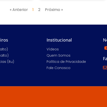
« Anterior
1
2
Próximo »
iros
Institucional
N
alto)
Vídeos
Salto)
Quem Somos
F
ias (Itu)
Política de Privacidade
Fale Conosco