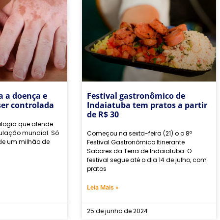
da a doença e
Festival gastronômico de
ser controlada
Indaiatuba tem pratos a partir
de R$ 30
tologia que atende
ulação mundial. Só
Começou na sexta-feira (21) o o 8º
 de um milhão de
Festival Gastronômico Itinerante
Sabores da Terra de Indaiatuba. O
festival segue até o dia 14 de julho, com
pratos
Leia Mais »
25 de junho de 2024