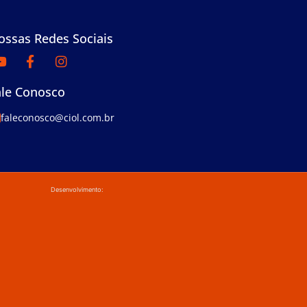
ossas Redes Sociais
ale Conosco
faleconosco@ciol.com.br
Desenvolvimento: