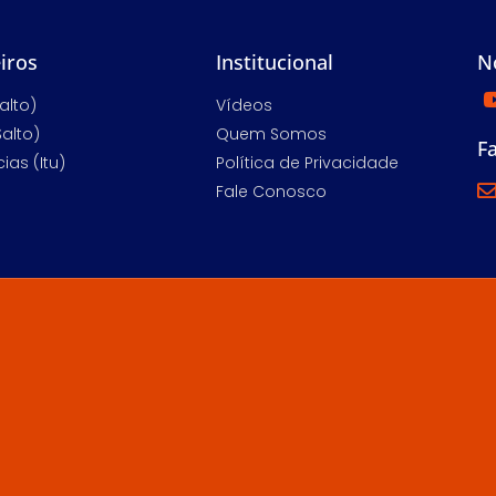
iros
Institucional
N
alto)
Vídeos
Salto)
Quem Somos
F
ias (Itu)
Política de Privacidade
Fale Conosco