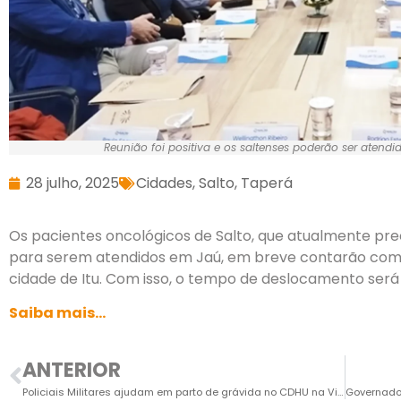
Reunião foi positiva e os saltenses poderão ser atendido
28 julho, 2025
Cidades
,
Salto
,
Taperá
Os pacientes oncológicos de Salto, que atualmente pre
para serem atendidos em Jaú, em breve contarão com
cidade de Itu. Com isso, o tempo de deslocamento será
Saiba mais…
ANTERIOR
Policiais Militares ajudam em parto de grávida no CDHU na Vila Lucinda