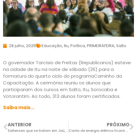
28 julho, 2025
Educação
,
Itu
,
Política
,
PRIMEIRAFEIRA
,
Salto
O governador Tarcísio de Freitas (Republicanos) esteve
na cidade de Itu na noite de sábado (26) para a
formatura do quarto ciclo do programaCaminho da
Capacitação. A cerimônia reuniu os alunos que
participaram dos cursos em Salto, Itu, Sorocaba e
Votorantim. Ao todo, 313 alunos foram certificados.
Saiba mais…
ANTERIOR
PRÓXIMO
Saltenses que se tratam em Jaú, em breve, serão atendidos em Itu
Conta de energia elétrica ficará mais cara em agosto