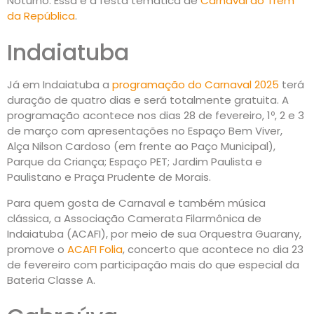
Noturno. Essa é a festa temática de
Carnaval do Trem
da República
.
Indaiatuba
Já em Indaiatuba a
programação do Carnaval 2025
terá
duração de quatro dias e será totalmente gratuita. A
programação acontece nos dias 28 de fevereiro, 1º, 2 e 3
de março com apresentações no Espaço Bem Viver,
Alça Nilson Cardoso (em frente ao Paço Municipal),
Parque da Criança; Espaço PET; Jardim Paulista e
Paulistano e Praça Prudente de Morais.
Para quem gosta de Carnaval e também música
clássica, a Associação Camerata Filarmônica de
Indaiatuba (ACAFI), por meio de sua Orquestra Guarany,
promove o
ACAFI Folia
, concerto que acontece no dia 23
de fevereiro com participação mais do que especial da
Bateria Classe A.