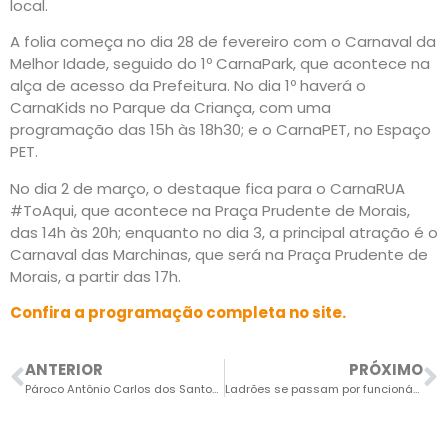
local.
A folia começa no dia 28 de fevereiro com o Carnaval da
Melhor Idade, seguido do 1º CarnaPark, que acontece na
alça de acesso da Prefeitura. No dia 1º haverá o
CarnaKids no Parque da Criança, com uma
programação das 15h às 18h30; e o CarnaPET, no Espaço
PET.
No dia 2 de março, o destaque fica para o CarnaRUA
#ToAqui, que acontece na Praça Prudente de Morais,
das 14h às 20h; enquanto no dia 3, a principal atração é o
Carnaval das Marchinas, que será na Praça Prudente de
Morais, a partir das 17h.
Confira a programação completa no site.
ANTERIOR
PRÓXIMO
Pároco Antônio Carlos dos Santos visita a Câmara de Salto
Ladrões se passam por funcionários do SAAE para roubar moradora em casa