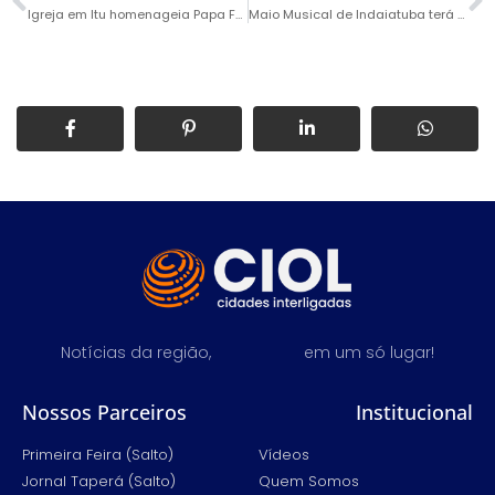
Igreja em Itu homenageia Papa Francisco com badaladas fúnebres
Maio Musical de Indaiatuba terá Diogo Nogueira e Tiago Iorc
Notícias da região,
em um só lugar!
Nossos Parceiros
Institucional
Primeira Feira (Salto)
Vídeos
Jornal Taperá (Salto)
Quem Somos