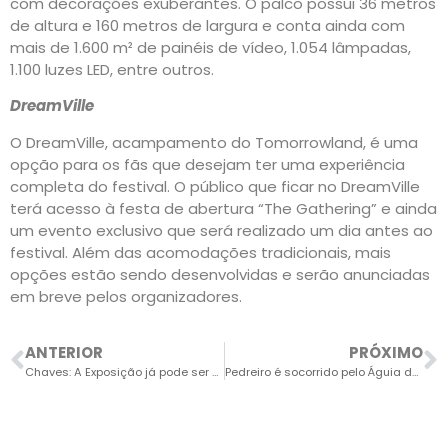
com decorações exuberantes. O palco possui 36 metros
de altura e 160 metros de largura e conta ainda com
mais de 1.600 m² de painéis de vídeo, 1.054 lâmpadas,
1.100 luzes LED, entre outros.
DreamVille
O DreamVille, acampamento do Tomorrowland, é uma
opção para os fãs que desejam ter uma experiência
completa do festival. O público que ficar no DreamVille
terá acesso à festa de abertura “The Gathering” e ainda
um evento exclusivo que será realizado um dia antes ao
festival. Além das acomodações tradicionais, mais
opções estão sendo desenvolvidas e serão anunciadas
em breve pelos organizadores.
ANTERIOR
PRÓXIMO
Chaves: A Exposição já pode ser visitada em Sorocaba
Pedreiro é socorrido pelo Águia da PM após ser soterrado em Itu