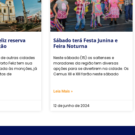
eliz reserva
Sábado terá Festa Junina e
ção
Feira Noturna
 de outras cidades
Neste sábado (15) os saltenses e
Porto Feliz tem sua
moradores da região tem diversas
igada às monções, já
opções para se divertirem na cidade. Os
tos de
Cemus XII e XIII farão neste sábado
Leia Mais »
12 de junho de 2024