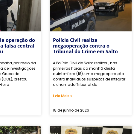
oia operação do
Polícia Civil realiza
a falsa central
megaoperação contra o
tu
Tribunal do Crime em Salto
orocaba, por meio da
A Polícia Civil de Salto realizou, nas
da de Investigações
primeiras horas da manhã desta
do Grupo de
quinta-feira (18), uma megaoperação
 (GOE), prestou
contra indivíduos suspeitos de integrar
feira
o chamado Tribunal do
Leia Mais »
18 de junho de 2026