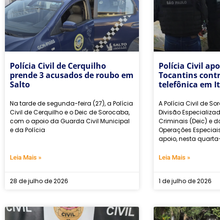
Polícia Civil de Cerquilho
Polícia Civil ap
prende 3 acusados de roubo em
Tocantins contr
Salto
telefônica em I
Na tarde de segunda-feira (27), a Polícia
A Polícia Civil de S
Civil de Cerquilho e o Deic de Sorocaba,
Divisão Especializa
com o apoio da Guarda Civil Municipal
Criminais (Deic) e 
e da Polícia
Operações Especiais
apoio, nesta quarta-
Leia Mais »
Leia Mais »
28 de julho de 2026
1 de julho de 2026