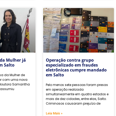
da Mulher já
Operação contra grupo
m Salto
especializado em fraudes
eletrônicas cumpre mandado
em Salto
sa da Mulher de
tar com uma nova
a doutora Samantha
Pelo menos sete pessoas foram presas
e assumiu
em operação realizada
simultaneamente em quatro estados e
mais de dez cidades, entre elas, Salto.
Criminosos causaram prejuízo de
Leia Mais »