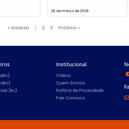
26 de março de 2026
« Anterior
1
2
3
Próximo »
iros
Institucional
N
alto)
Vídeos
Salto)
Quem Somos
F
ias (Itu)
Política de Privacidade
Fale Conosco