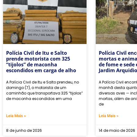
Polícia Civil de Itu e Salto
Polícia Civil en
prende motorista com 325
mortas e anima
“tijolos” de maconha
de fome e sede
escondidos em carga de alho
Jardim Arquidi
A Polícia Civil de Itu e Salto prendeu, no
A Polícia Civil encon
domingo (7), o motorista de um
manhã desta quinta-f
caminhão que transportava 325 “tijolos”
diversas aves — incl
de maconha escondidos em uma
mortas, além de an
de
Leia Mais »
Leia Mais »
8 de junho de 2026
14 de maio de 2026