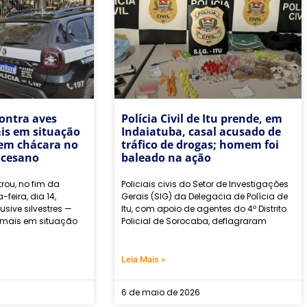
contra aves
Polícia Civil de Itu prende, em
is em situação
Indaiatuba, casal acusado de
 em chácara no
tráfico de drogas; homem foi
ocesano
baleado na ação
trou, no fim da
Policiais civis do Setor de Investigações
eira, dia 14,
Gerais (SIG) da Delegacia de Polícia de
usive silvestres —
Itu, com apoio de agentes do 4º Distrito
imais em situação
Policial de Sorocaba, deflagraram
Leia Mais »
6 de maio de 2026