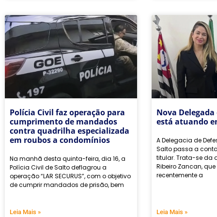
Polícia Civil faz operação para
Nova Delegada 
cumprimento de mandados
está atuando e
contra quadrilha especializada
em roubos a condomínios
A Delegacia de Defe
Salto passa a con
titular. Trata-se d
Na manhã desta quinta-feira, dia 16, a
Ribeiro Zancan, qu
Polícia Civil de Salto deflagrou a
recentemente a
operação “LAR SECURUS”, com o objetivo
de cumprir mandados de prisão, bem
Leia Mais »
Leia Mais »