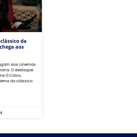
clássico da
 chega aos
hegam aos cinemas
mana. O destaque
lme O Corvo,
erna do clássico
24