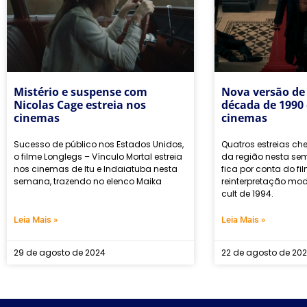
Mistério e suspense com
Nova versão de 
Nicolas Cage estreia nos
década de 1990
cinemas
cinemas
Sucesso de público nos Estados Unidos,
Quatros estreias c
o filme Longlegs – Vínculo Mortal estreia
da região nesta se
nos cinemas de Itu e Indaiatuba nesta
fica por conta do fi
semana, trazendo no elenco Maika
reinterpretação mod
cult de 1994.
Leia Mais »
Leia Mais »
29 de agosto de 2024
22 de agosto de 20