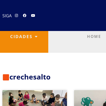
SIGA
CIDADES
HOME
crechesalto