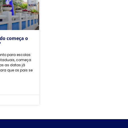
do começa o
?
anto para escolas
staduais, começa
as as datas já
ara que os pais se