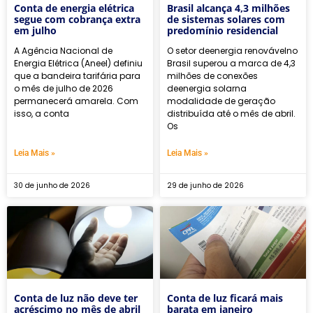
Conta de energia elétrica
Brasil alcança 4,3 milhões
segue com cobrança extra
de sistemas solares com
em julho
predomínio residencial
A Agência Nacional de
O setor deenergia renovávelno
Energia Elétrica (Aneel) definiu
Brasil superou a marca de 4,3
que a bandeira tarifária para
milhões de conexões
o mês de julho de 2026
deenergia solarna
permanecerá amarela. Com
modalidade de geração
isso, a conta
distribuída até o mês de abril.
Os
Leia Mais »
Leia Mais »
30 de junho de 2026
29 de junho de 2026
Conta de luz não deve ter
Conta de luz ficará mais
acréscimo no mês de abril
barata em janeiro