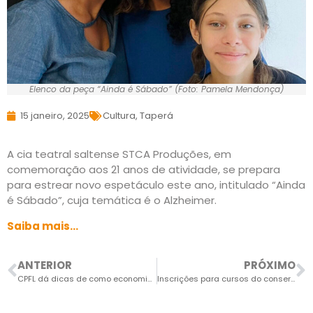
Elenco da peça “Ainda é Sábado” (Foto: Pamela Mendonça)
15 janeiro, 2025
Cultura
,
Taperá
A cia teatral saltense STCA Produções, em
comemoração aos 21 anos de atividade, se prepara
para estrear novo espetáculo este ano, intitulado “Ainda
é Sábado”, cuja temática é o Alzheimer.
Saiba mais…
ANTERIOR
PRÓXIMO
CPFL dá dicas de como economizar energia no verão
Inscrições para cursos do conservatório terminam nesta sexta