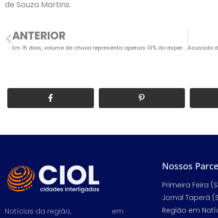
de Souza Martins.
ANTERIOR
Em 15 dias, volume de chuva representa apenas 13% do esperado para janeiro
Nossos Parce
Primeira Feira (S
Jornal Taperá (
Região em Notíc
Notícias da região,
em