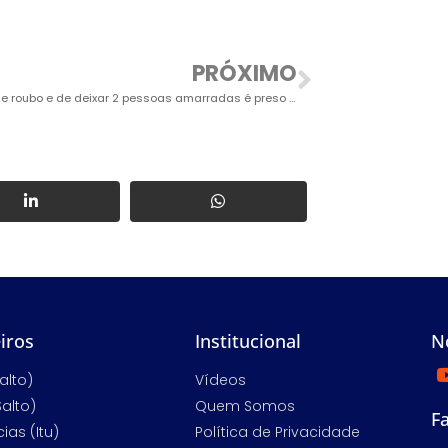
PRÓXIMO
Acusado de roubo e de deixar 2 pessoas amarradas é preso por GCMs e PMs no trânsito
iros
Institucional
N
alto)
Vídeos
Salto)
Quem Somos
F
ias (Itu)
Política de Privacidade