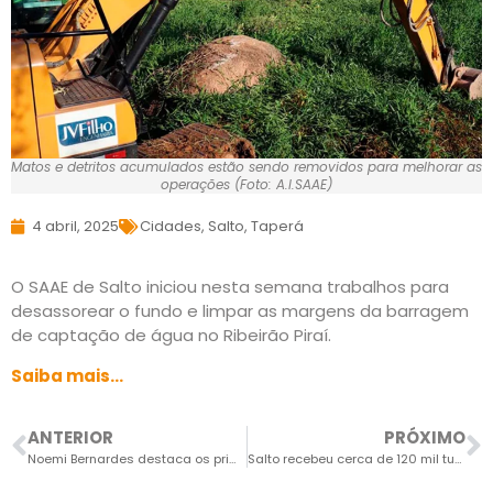
Matos e detritos acumulados estão sendo removidos para melhorar as
operações (Foto: A.I.SAAE)
4 abril, 2025
Cidades
,
Salto
,
Taperá
O SAAE de Salto iniciou nesta semana trabalhos para
desassorear o fundo e limpar as margens da barragem
de captação de água no Ribeirão Piraí.
Saiba mais…
ANTERIOR
PRÓXIMO
Noemi Bernardes destaca os primeiros meses de trabalho à frente da Prefeitura de Cabreúva
Salto recebeu cerca de 120 mil turistas e visitantes em 3 meses