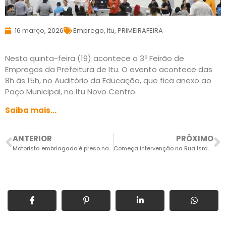
16 março, 2026
Emprego
,
Itu
,
PRIMEIRAFEIRA
Nesta quinta-feira (19) acontece o 3º Feirão de
Empregos da Prefeitura de Itu. O evento acontece das
8h às 15h, no Auditório da Educação, que fica anexo ao
Paço Municipal, no Itu Novo Centro.
Saiba mais…
ANTERIOR
PRÓXIMO
Motorista embriagado é preso na SP-75, em Salto, após colisão e perseguição iniciada em Indaiatuba
Começa intervenção na Rua Israel e trânsito no Jardim Panorama é desviado