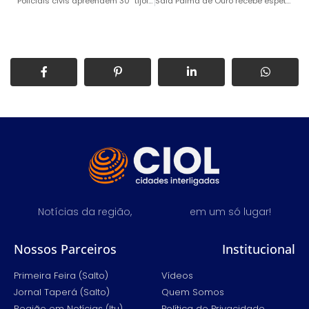
Policiais civis apreendem 30 “tijolos” de maconha e prendem homem
Sala Palma de Ouro recebe espetáculo teatral “As Três Marias”
Notícias da região,
em um só lugar!
Nossos Parceiros
Institucional
Primeira Feira (Salto)
Vídeos
Jornal Taperá (Salto)
Quem Somos
Região em Notícias (Itu)
Política de Privacidade