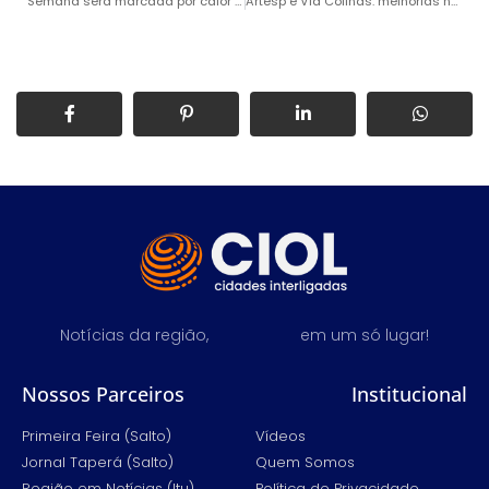
Semana será marcada por calor intenso e pancadas de chuva em Salto
Artesp e Via Colinas: melhorias na SP-75 dependem de aditivos ao contrato
Notícias da região,
em um só lugar!
Nossos Parceiros
Institucional
Primeira Feira (Salto)
Vídeos
Jornal Taperá (Salto)
Quem Somos
Região em Notícias (Itu)
Política de Privacidade