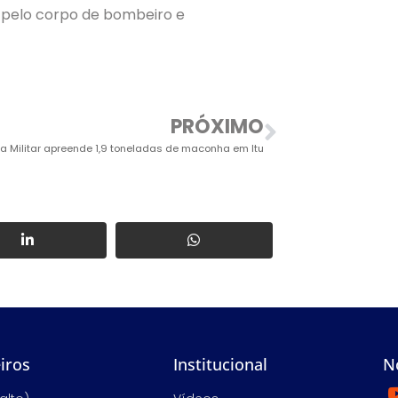
 pelo corpo de bombeiro e
PRÓXIMO
ia Militar apreende 1,9 toneladas de maconha em Itu
iros
Institucional
N