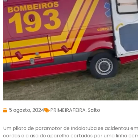
5 agosto, 2024
PRIMEIRAFEIRA
,
Salto
Um piloto de paramotor de Indaiatuba se acidentou em 
cordas e a asa do aparelho cortadas por uma linha com 