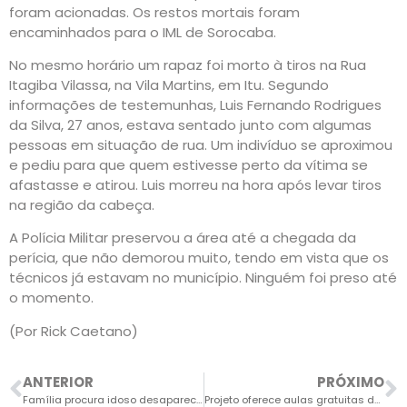
foram acionadas. Os restos mortais foram
encaminhados para o IML de Sorocaba.
No mesmo horário um rapaz foi morto à tiros na Rua
Itagiba Vilassa, na Vila Martins, em Itu. Segundo
informações de testemunhas, Luis Fernando Rodrigues
da Silva, 27 anos, estava sentado junto com algumas
pessoas em situação de rua. Um indivíduo se aproximou
e pediu para que quem estivesse perto da vítima se
afastasse e atirou. Luis morreu na hora após levar tiros
na região da cabeça.
A Polícia Militar preservou a área até a chegada da
perícia, que não demorou muito, tendo em vista que os
técnicos já estavam no município. Ninguém foi preso até
o momento.
(Por Rick Caetano)
ANTERIOR
PRÓXIMO
Família procura idoso desaparecido em Itu
Projeto oferece aulas gratuitas de teatro, canto e dança