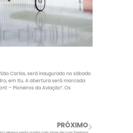
São Carlos, será inaugurado no sábado
edro, em Itu. A abertura será marcada
t – Pioneiros da Aviação”. Os
PRÓXIMO
aici retorna nesta quinta com show de Luan Santana