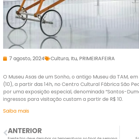
7 agosto, 2024
Cultura
,
Itu
,
PRIMEIRAFEIRA
O Museu Asas de um Sonho, o antigo Museu da TAM, em 
(10), a partir das 14h, no Centro Cultural Fábrica São P
por uma exposição especial, denominada “Santos-Dumon
ingressos para visitação custam a partir de R$ 10.
Saiba mais
ANTERIOR
Frente fria deve derrubar as temperaturas no final de semana
F