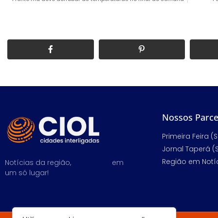
Nossos Parce
Primeira Feira (S
Jornal Taperá (
Região em Notíc
Notícias da região,
em
um só lugar!