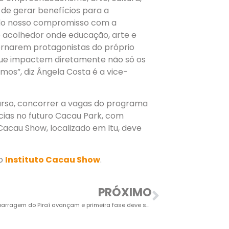
 de gerar benefícios para a
o do nosso compromisso com a
 acolhedor onde educação, arte e
tornarem protagonistas do próprio
, que impactem diretamente não só os
s”, diz Ângela Costa é a vice-
curso, concorrer a vagas do programa
ias no futuro Cacau Park, com
acau Show, localizado em Itu, deve
do
Instituto Cacau Show
.
PRÓXIMO
Obras da barragem do Piraí avançam e primeira fase deve ser concluída em 2026