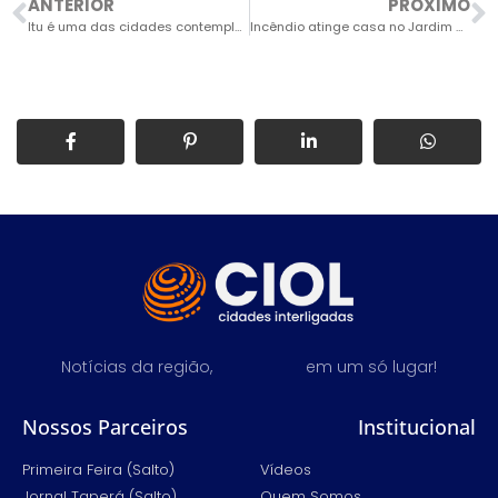
ANTERIOR
PRÓXIMO
Itu é uma das cidades contempladas pelo Estado na primeira fase do programa de combate à pobreza
Incêndio atinge casa no Jardim Saltense
Notícias da região,
em um só lugar!
Nossos Parceiros
Institucional
Primeira Feira (Salto)
Vídeos
Jornal Taperá (Salto)
Quem Somos