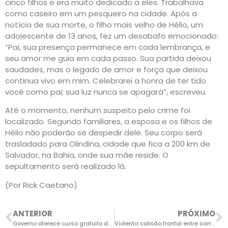
cinco filhos e era muito dedicado a eles. Trabalhava
como caseiro em um pesqueiro na cidade. Após a
notícia de sua morte, o filho mais velho de Hélio, um
adolescente de 13 anos, fez um desabafo emocionado:
“Pai, sua presença permanece em cada lembrança, e
seu amor me guia em cada passo. Sua partida deixou
saudades, mas o legado de amor e força que deixou
continua vivo em mim. Celebrarei a honra de ter tido
você como pai; sua luz nunca se apagará”, escreveu.
Até o momento, nenhum suspeito pelo crime foi
localizado. Segundo familiares, a esposa e os filhos de
Hélio não poderão se despedir dele. Seu corpo será
trasladado para Olindina, cidade que fica a 200 km de
Salvador, na Bahia, onde sua mãe reside. O
sepultamento será realizado lá.
(Por Rick Caetano)
ANTERIOR
PRÓXIMO
Governo oferece curso gratuito de Finanças Pessoais
Violenta colisão frontal entre carros deixa duas pessoas gravemente feridas