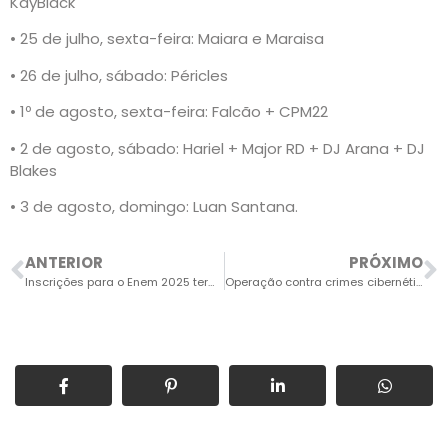
KayBlack
• 25 de julho, sexta-feira: Maiara e Maraisa
• 26 de julho, sábado: Péricles
• 1º de agosto, sexta-feira: Falcão + CPM22
• 2 de agosto, sábado: Hariel + Major RD + DJ Arana + DJ
Blakes
• 3 de agosto, domingo: Luan Santana.
ANTERIOR
PRÓXIMO
Inscrições para o Enem 2025 terminam dia 6 de junho
Operação contra crimes cibernéticos cumpre mandados em Itu e Porto Feliz