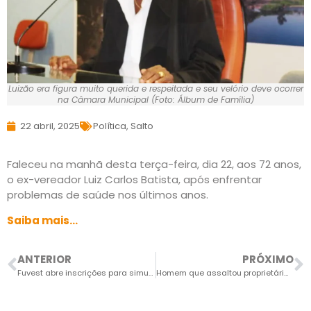
Luizão era figura muito querida e respeitada e seu velório deve ocorrer
na Câmara Municipal (Foto: Álbum de Família)
22 abril, 2025
Política
,
Salto
Faleceu na manhã desta terça-feira, dia 22, aos 72 anos,
o ex-vereador Luiz Carlos Batista, após enfrentar
problemas de saúde nos últimos anos.
Saiba mais…
ANTERIOR
PRÓXIMO
Fuvest abre inscrições para simulado de redação gratuito
Homem que assaltou proprietária de mercearia é preso em “biqueira”