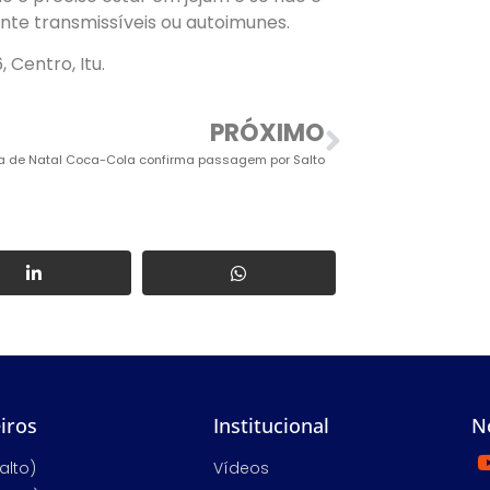
te transmissíveis ou autoimunes.
 Centro, Itu.
PRÓXIMO
 de Natal Coca-Cola confirma passagem por Salto
iros
Institucional
N
alto)
Vídeos