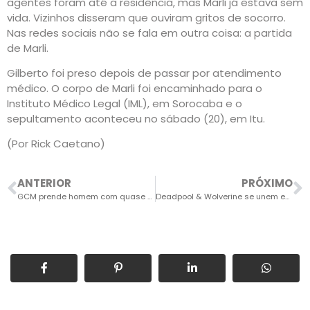
agentes foram até a residência, mas Marli já estava sem
vida. Vizinhos disseram que ouviram gritos de socorro.
Nas redes sociais não se fala em outra coisa: a partida
de Marli.
Gilberto foi preso depois de passar por atendimento
médico. O corpo de Marli foi encaminhado para o
Instituto Médico Legal (IML), em Sorocaba e o
sepultamento aconteceu no sábado (20), em Itu.
(Por Rick Caetano)
ANTERIOR
PRÓXIMO
GCM prende homem com quase 3 mil porções de drogas no Marília
Deadpool & Wolverine se unem em novo filme